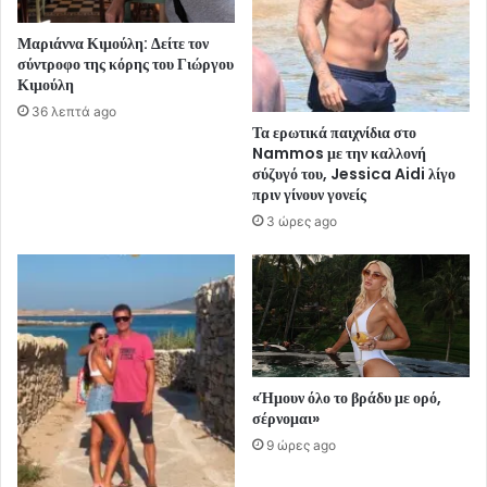
Μαριάννα Κιμούλη: Δείτε τον
σύντροφο της κόρης του Γιώργου
Κιμούλη
36 λεπτά ago
Τα ερωτικά παιχνίδια στο
Nammos με την καλλονή
σύζυγό του, Jessica Aidi λίγο
πριν γίνουν γονείς
3 ώρες ago
«Ήμουν όλο το βράδυ με ορό,
σέρνομαι»
9 ώρες ago