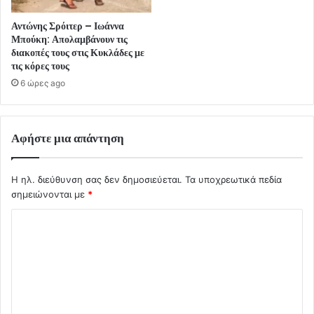
Αντώνης Σρόιτερ – Ιωάννα
Μπούκη: Απολαμβάνουν τις
διακοπές τους στις Κυκλάδες με
τις κόρες τους
6 ώρες ago
Αφήστε μια απάντηση
Η ηλ. διεύθυνση σας δεν δημοσιεύεται.
Τα υποχρεωτικά πεδία
σημειώνονται με
*
Σ
χ
ό
λ
ι