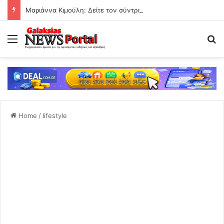
Μαριάννα Κιμούλη: Δείτε τον σύντροφο της κόρης του Γιώργου Κιμούλη
Menu
Se
Home
/
lifestyle