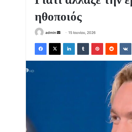
ηθοποιός
Send
admin
15 Ιουνίου, 2026
an
Facebook
X
LinkedIn
Tumblr
Pinterest
Reddit
email