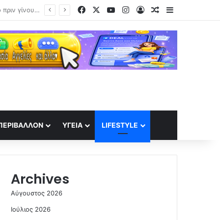
Facebook
X
YouTube
Instagram
Log In
Random Article
Sidebar
Στην Κίνα, άνθρωποι νοικιάζουν το πρόσωπό τους σε «σαπουνόπερες» τεχνητής νοημοσύνης – Βιομετρικά δεδομένα προς πώληση
ΠΕΡΙΒΆΛΛΟΝ
ΥΓΕΊΑ
LIFESTYLE
Archives
Αύγουστος 2026
Ιούλιος 2026