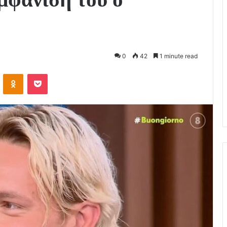
0
42
1 minute read
VKontakte
Odnoklassniki
Pocket