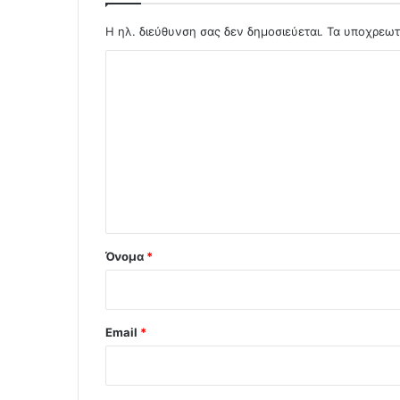
Η ηλ. διεύθυνση σας δεν δημοσιεύεται.
Τα υποχρεωτ
Σ
χ
ό
λ
ι
ο
*
Όνομα
*
Email
*