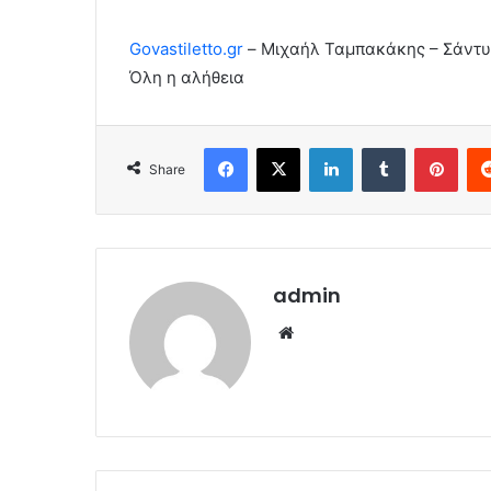
Govastiletto.gr
– Μιχαήλ Ταμπακάκης – Σάντυ Χ
Όλη η αλήθεια
Facebook
X
LinkedIn
Tumblr
Pint
Share
admin
Website