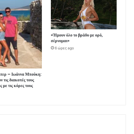
«Ήμουν όλο το βράδυ με ορό,
σέρνομαι»
6 ώρες ago
ιτερ – Ιωάννα Μπούκη:
 τις διακοπές τους
 με τις κόρες τους