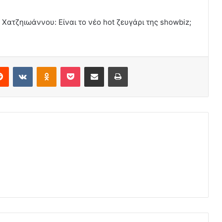
ατζηιωάννου: Είναι το νέο hot ζευγάρι της showbiz;
erest
Reddit
VKontakte
Odnoklassniki
Pocket
Share via Email
Print