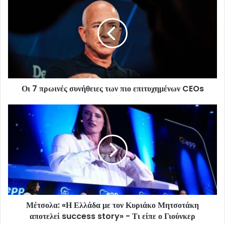
Οι 7 πρωινές συνήθειες των πιο επιτυχημένων CEOs
Μέτσολα: «Η Ελλάδα με τον Κυριάκο Μητσοτάκη
αποτελεί success story» - Τι είπε ο Γιούνκερ