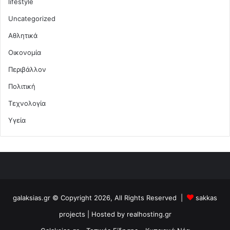
lifestyle
Uncategorized
Αθλητικά
Οικονομία
Περιβάλλον
Πολιτική
Τεχνολογία
Υγεία
galaksias.gr © Copyright 2026, All Rights Reserved |
sakkas
projects
| Hosted by
realhosting.gr