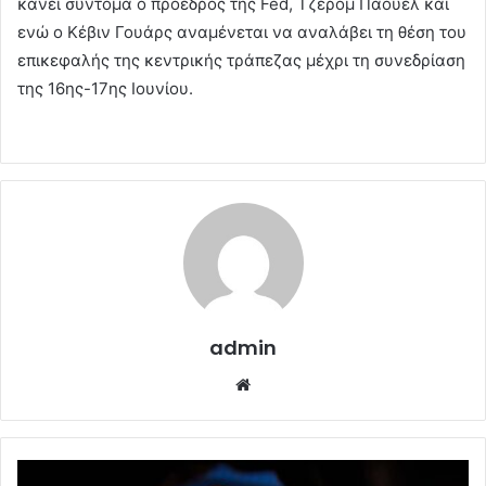
κάνει σύντομα ο πρόεδρος της Fed, Τζερόμ Πάουελ και
ενώ ο Κέβιν Γουάρς αναμένεται να αναλάβει τη θέση του
επικεφαλής της κεντρικής τράπεζας μέχρι τη συνεδρίαση
της 16ης-17ης Ιουνίου.
admin
Website