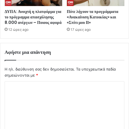
ΔΥΠΑ: Ανοιχτή η πλατφόρμα για
Πότε λήγουν τα προγράμματα
το πρόγραμμα απασχόλησης
«Ανακαίνιση Κατοικίας» και
8.000 ανέργων – Ποιους αφορά
«Σπίτι μου ΙΙ»
12 ώρες ago
17 ώρες ago
Αφήστε μια απάντηση
Η ηλ. διεύθυνση σας δεν δημοσιεύεται.
Τα υποχρεωτικά πεδία
σημειώνονται με
*
Σ
χ
ό
λ
ι
ο