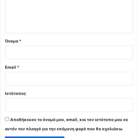
λ
ι
ο
*
Όνομα
*
Email
*
Ιστότοπος
Αποθήκευσε το όνομά μου, email, και τον ιστότοπο μου σε
αυτόν τον πλοηγό για την επόμενη φορά που θα σχολιάσω.