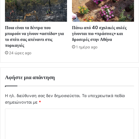
Ποια είναι τα δέντρα που
Πάνω από 40 σχολικές αυλές
μπορούν να γίνουν «ασπίδα» για
γίνονται πιο «πράσινες» και
το σπίτι σας απέναντι στις
δροσερές στην Αθήνα
πυρκαγιές
1 ημέρα ago
24 ώρες ago
Αφήστε μια απάντηση
Η ηλ. διεύθυνση σας δεν δημοσιεύεται.
Τα υποχρεωτικά πεδία
σημειώνονται με
*
Σ
χ
ό