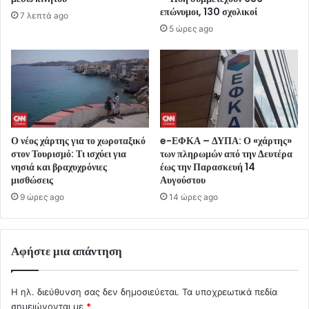
επώνυμοι, 130 σχολικοί
7 λεπτά ago
5 ώρες ago
Ο νέος χάρτης για το χωροταξικό
e-ΕΦΚΑ – ΔΥΠΑ: Ο «χάρτης»
στον Τουρισμό: Τι ισχύει για
των πληρωμών από την Δευτέρα
νησιά και βραχυχρόνιες
έως την Παρασκευή 14
μισθώσεις
Αυγούστου
9 ώρες ago
14 ώρες ago
Αφήστε μια απάντηση
Η ηλ. διεύθυνση σας δεν δημοσιεύεται.
Τα υποχρεωτικά πεδία
σημειώνονται με
*