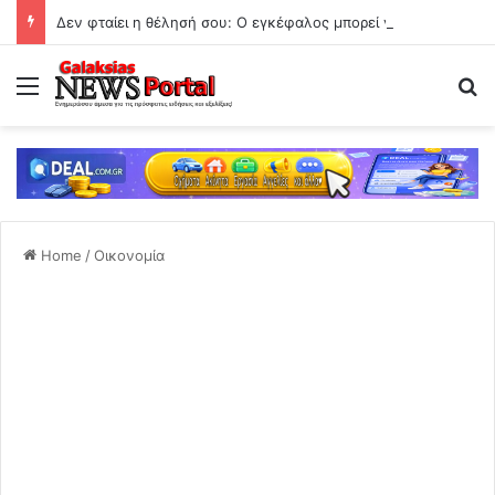
Δεν φταίει η θέλησή σου: Ο εγκέφαλος μπορεί να σαμποτάρει την απώλεια κιλών
Menu
Se
Home
/
Οικονομία