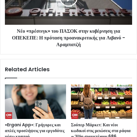
Νέο «πρέσινγκ» του ΠΑΣΟΚ στην κυβέρνηση για
ΟΠΕΚΕΠΕ: Η πρόταση προανακριτικής για Λιβανό -
Αραμπατζή
Related Articles
«Ergani App»: Γρήγορες και
Σούπερ Μάρκετ: Και νέοι
απλές προσλήψεις για εργοδότες
κωδικοί στις μειώσεις στα ράφια
μέσω κινητού
– Ήδη συμμετέχουν 686