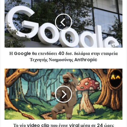
Η Google θα επενδύσει 40 δισ. δολάρια στην εταιρεία
Τεχνητής Νοημοσύνης Anthropic
Το νέο video clip που έγινε viral μέσα σε 24 ώρες