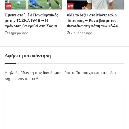
Έμεινε στο 1-1 ο Παναθηναϊκός
«Με το δεξί» στο Μόντρεαλ ο
με την ΤΣΣΚΑ 1948 – Η
Τσιτσιπάς – Ραντεβού με τον
πρόκριση θα κριθεί στη Σόφια
Φονσέκα στη φάση των «64»
1 ημέρα ago
2 ημέρες ago
Αφήστε μια απάντηση
Η ηλ. διεύθυνση σας δεν δημοσιεύεται.
Τα υποχρεωτικά πεδία
σημειώνονται με
*
Σ
χ
ό
λ
ι