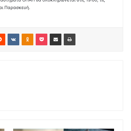
αι Παρασκευή.
erest
Reddit
VKontakte
Odnoklassniki
Pocket
Share via Email
Print