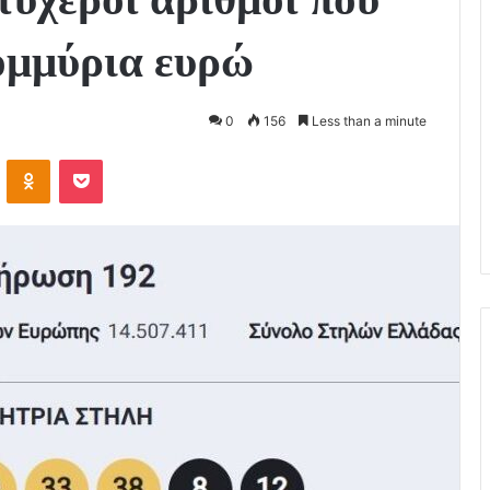
ομμύρια ευρώ
0
156
Less than a minute
VKontakte
Odnoklassniki
Pocket