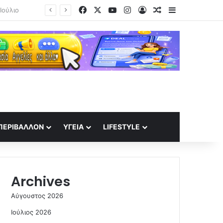
Facebook
X
YouTube
Instagram
Log In
Random Article
Sidebar
;
ΠΕΡΙΒΆΛΛΟΝ
ΥΓΕΊΑ
LIFESTYLE
Archives
Αύγουστος 2026
Ιούλιος 2026