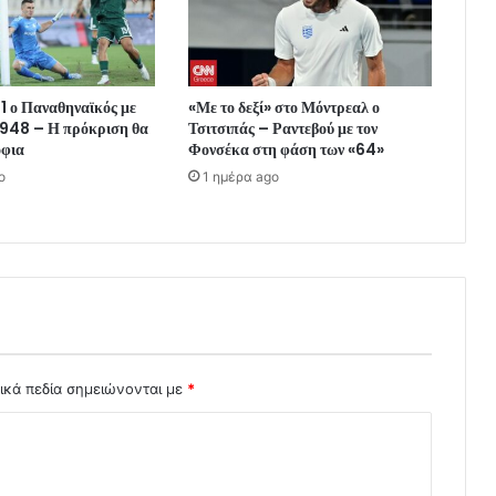
-1 ο Παναθηναϊκός με
«Με το δεξί» στο Μόντρεαλ ο
948 – Η πρόκριση θα
Τσιτσιπάς – Ραντεβού με τον
όφια
Φονσέκα στη φάση των «64»
o
1 ημέρα ago
ικά πεδία σημειώνονται με
*