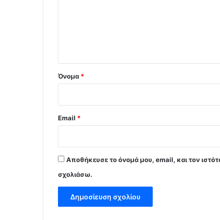
λ
ι
ο
*
Όνομα
*
Email
*
Αποθήκευσε το όνομά μου, email, και τον ιστό
σχολιάσω.