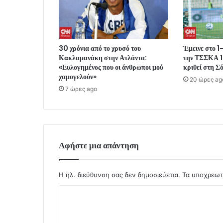
30 χρόνια από το χρυσό του
Έμεινε στο 1
Κακλαμανάκη στην Ατλάντα:
την ΤΣΣΚΑ 1
«Ευλογημένος που οι άνθρωποι μού
κριθεί στη Σ
χαμογελούν»
20 ώρες ag
7 ώρες ago
Αφήστε μια απάντηση
Η ηλ. διεύθυνση σας δεν δημοσιεύεται.
Τα υποχρεωτ
Σ
χ
ό