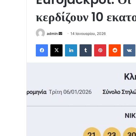
κερδίζουν 10 εκατ
Send
admin
14 Ιανουαρίου, 2026
an
Facebook
X
LinkedIn
Tumblr
Pinterest
Reddit
email