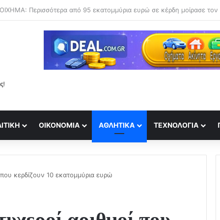
τί δεν υπήρξαν ποτέ μικροί δεινόσαυροι; Ποια η ευθύνη των θηλαστικών
ΙΤΙΚΉ
ΟΙΚΟΝΟΜΊΑ
ΑΘΛΗΤΙΚΆ
ΤΕΧΝΟΛΟΓΊΑ
ί που κερδίζουν 10 εκατομμύρια ευρώ
υχεροί αριθμοί που