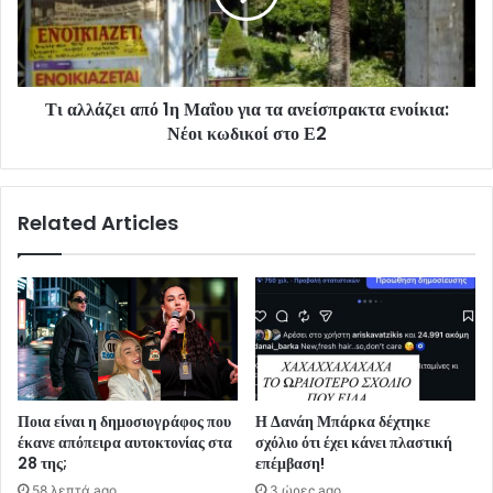
Τι αλλάζει από 1η Μαΐου για τα ανείσπρακτα ενοίκια:
Νέοι κωδικοί στο Ε2
Related Articles
Ποια είναι η δημοσιογράφος που
Η Δανάη Μπάρκα δέχτηκε
έκανε απόπειρα αυτοκτονίας στα
σχόλιο ότι έχει κάνει πλαστική
28 της;
επέμβαση!
58 λεπτά ago
3 ώρες ago