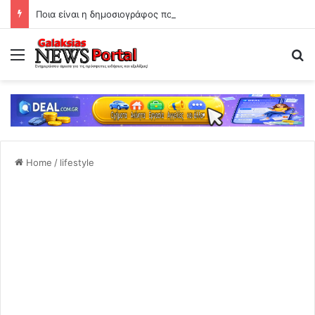
Ποια είναι η δημοσιογράφος που έκανε απόπειρα αυτοκτονίας στα 28 της;
Menu
Se
Home
/
lifestyle