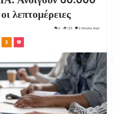
 οι λεπτομέρειες
0
125
2 minutes read
VKontakte
Odnoklassniki
Pocket