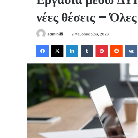
νέες θέσεις – Όλες
Send
admin
2 Φεβρουαρίου, 2026
an
Facebook
X
LinkedIn
Tumblr
Pinterest
Reddit
email