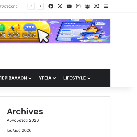
Facebook
X
YouTube
Instagram
Log In
Random Article
Sidebar
ΔΥΠΑ: Ανοιχτή η πλατφόρμα για το πρόγραμμα απασχόλησης 8.000 ανέργων – Ποιους αφορά
ΠΕΡΙΒΆΛΛΟΝ
ΥΓΕΊΑ
LIFESTYLE
Archives
Αύγουστος 2026
Ιούλιος 2026