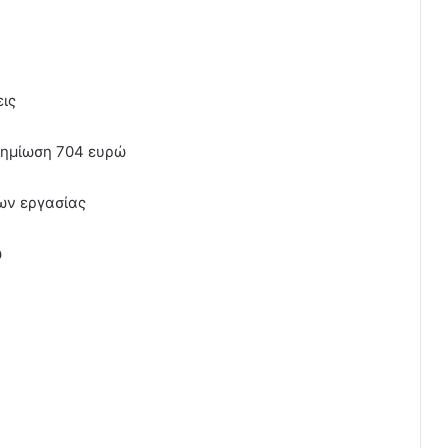
εις
ζημίωση 704 ευρώ
εων εργασίας
ώ