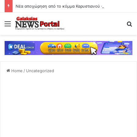
Νέα αποχώρηση από το κόμμα Καρυστιανού – Ο Νίκος Μπρουτζάκης καταγγέλει αυθαιρεσία και φίμωση
Menu
Se
Home
/
Uncategorized