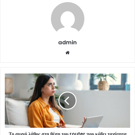
admin
Website
Το συχνό λάθος στη θέση του router που κόβει ταχύτητα