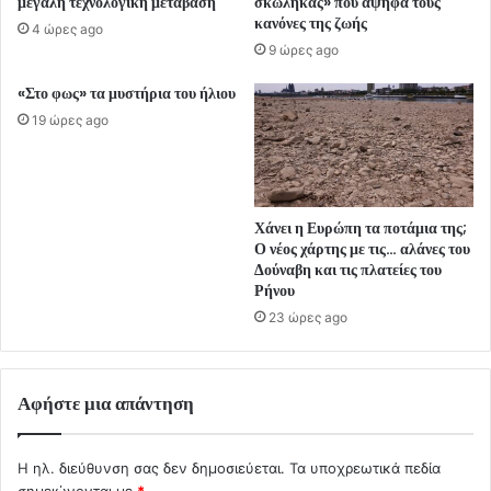
μεγάλη τεχνολογική μετάβαση
σκώληκας» που αψηφά τους
κανόνες της ζωής
4 ώρες ago
9 ώρες ago
«Στο φως» τα μυστήρια του ήλιου
19 ώρες ago
Χάνει η Ευρώπη τα ποτάμια της;
Ο νέος χάρτης με τις… αλάνες του
Δούναβη και τις πλατείες του
Ρήνου
23 ώρες ago
Αφήστε μια απάντηση
Η ηλ. διεύθυνση σας δεν δημοσιεύεται.
Τα υποχρεωτικά πεδία