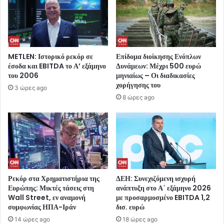
METLEN: Ιστορικό ρεκόρ σε
Επίδομα διοίκησης Ενόπλων
έσοδα και EBITDA το Α’ εξάμηνο
Δυνάμεων: Μέχρι 500 ευρώ
του 2006
μηνιαίως – Οι διαδικασίες
χορήγησης του
3 ώρες ago
8 ώρες ago
Ρεκόρ στα Χρηματιστήρια της
ΔΕΗ: Συνεχιζόμενη ισχυρή
Ευρώπης: Μικτές τάσεις στη
ανάπτυξη στο Α΄ εξάμηνο 2026
Wall Street, εν αναμονή
με προσαρμοσμένο EBITDA 1,2
συμφωνίας ΗΠΑ-Ιράν
δισ. ευρώ
14 ώρες ago
18 ώρες ago