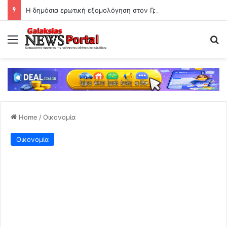
Η δημόσια ερωτική εξομολόγηση στον Γρηγόρη Μόργκαν – «Όνειρό μου ένας άντρας σαν εσένα»
Menu
Se
Home
/
Οικονομία
Οικονομία