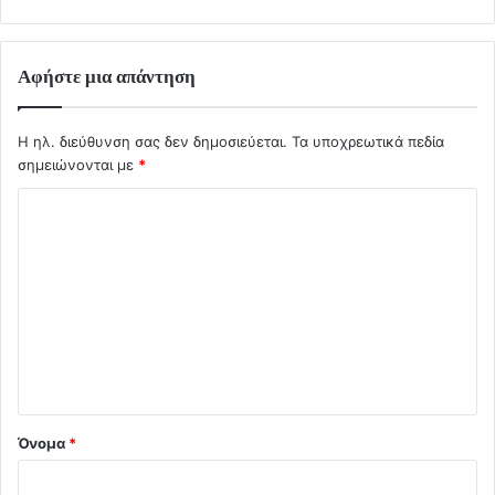
Αφήστε μια απάντηση
Η ηλ. διεύθυνση σας δεν δημοσιεύεται.
Τα υποχρεωτικά πεδία
σημειώνονται με
*
Σ
χ
ό
λ
ι
ο
*
Όνομα
*