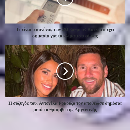
Τι είναι ο κανόνας των 20 βαθμών; Και γιατί έχει
σημασία για το κλιματιστικό σας
Η σύζυγός του, Αντονέλα Ροκούζο τον αποθέωσε δημόσια
μετά το θρίαμβο της Αργεντινής