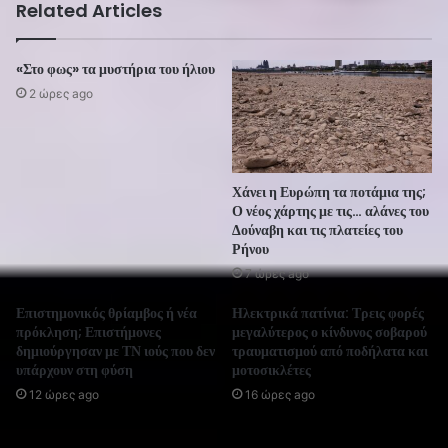
Related Articles
«Στο φως» τα μυστήρια του ήλιου
2 ώρες ago
Χάνει η Ευρώπη τα ποτάμια της;
Ο νέος χάρτης με τις… αλάνες του
Δούναβη και τις πλατείες του
Ρήνου
7 ώρες ago
Επιστημονικός θρίαμβος ή νέα
Ηλεκτρικά πατίνια: Τρεις φορές
πρόκληση; Επιστήμονες
μεγαλύτερος ο κίνδυνος σοβαρού
δημιούργησαν με ΤΝ ιούς που δεν
τραυματισμού από ποδήλατα και
υπάρχουν στη φύση
μοτοσικλέτες
12 ώρες ago
16 ώρες ago