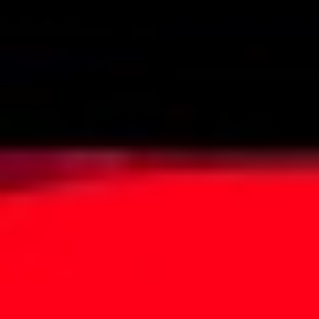
στην εφηβεία.
Μια νέα μελέτη αξιοποίησε αυτή την πάθηση για να
απαντήσει σε ένα από τα πιο επίμονα ερωτήματα της
βιολογίας: αν ο «χημικός κώδικας της γήρανσης» που
είναι γραμμένος στο DNA μας προκαλεί τη φθορά του
σώματος ή αποτελεί απλώς αποτέλεσμα της
προχωρημένης ηλικίας.
Η έρευνα, που δημοσιεύθηκε στο επιστημονικό περιοδικό
Nature Genetics
,
στηρίζει την άποψη ότι οι χημικές αυτές
αλλαγές δεν αποτελούν απλώς δείκτες της γήρανσης,
αλλά συμβάλλουν ενεργά στη φθορά του οργανισμού. Τα
στοιχεία προέρχονται από νεαρούς ασθενείς, κυρίως
παιδιά, των οποίων τα σώματα γερνούν με τρομακτική
ταχύτητα.
Εδώ και δεκαετίες, οι επιστήμονες γνωρίζουν ότι με την