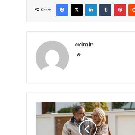
Facebook
X
LinkedIn
Tumblr
Pint
Share
admin
Website