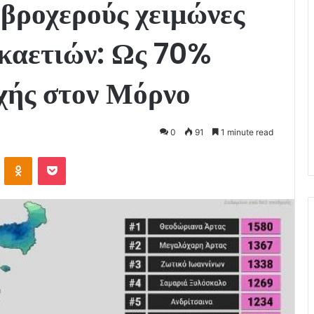
 βροχερούς χειμώνες
εκαετιών: Ως 70%
χής στον Μόρνο
0
91
1 minute read
VKontakte
Odnoklassniki
Pocket