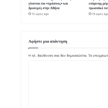
γίνονται πιο «πράσινες» και
επόμενης μέ
δροσερές στην Αθήνα
«μωσαϊκό τοπ
10 ώρες ago
19 ώρες ag
Αφήστε μια απάντηση
Η ηλ. διεύθυνση σας δεν δημοσιεύεται.
Τα υποχρεωτ
Σ
χ
ό
λ
ι
ο
*