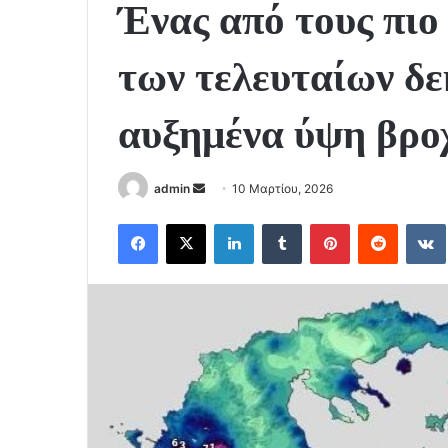
Ένας από τους πιο
των τελευταίων δ
αυξημένα ύψη βρο
Send
admin
10 Μαρτίου, 2026
an
Facebook
X
LinkedIn
Tumblr
Pinterest
Reddit
email