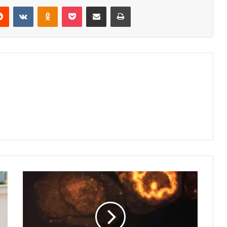
erest
Reddit
VKontakte
Odnoklassniki
Pocket
Share via Email
Print