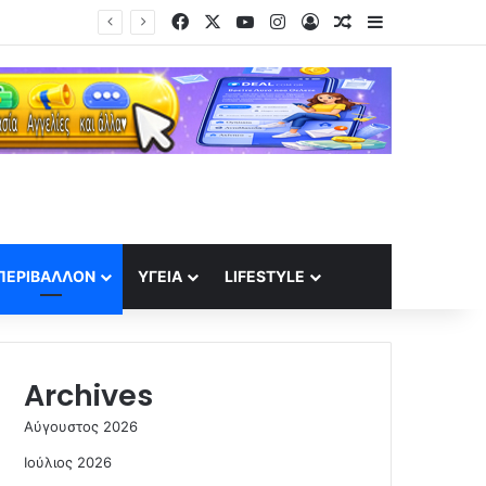
Facebook
X
YouTube
Instagram
Log In
Random Article
Sidebar
Τηλεφωνική επικοινωνία Μητσοτάκη – Αλ Σίσι: Συμπαράσταση από τον Αιγύπτιο πρόεδρο για τις πυρκαγιές
ΠΕΡΙΒΆΛΛΟΝ
ΥΓΕΊΑ
LIFESTYLE
Archives
Αύγουστος 2026
Ιούλιος 2026