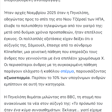
Ήταν αρχές Νοεμβρίου 2025 όταν η Πηνελόπη,
οδηγώντας προς το σπίτι της στο Νιου Τζέρσεϊ των ΗΠΑ,
έλαβε το πολυπόθητο τηλεφώνημα από τον γιατρό της:
μετά από δυόμισι χρόνια προσπαθειών, ήταν επιτέλους
έγκυος. Οι πολλαπλές εξετάσεις είχαν δείξει ότι ο
σύζυγός της, Σάμιουελ, έπασχε από το σύνδρομο
Klinefelter, μια γενετική πάθηση που επηρεάζει τους
άνδρες που γεννιούνται με ένα επιπλέον χρωμόσωμα Χ.
Οι περισσότεροι άνδρες με τη συγκεκριμένη πάθηση
παράγουν ελάχιστο ή καθόλου
σπέρμα
, παρουσιάζοντας
αζωοσπερμία
. Περίπου το 10% των υπογόνιμων ανδρών
εμπίπτουν σε αυτή την κατηγορία.
Η Πηνελόπη θυμάται μιλώντας στο BBC, τη στιγμή που
ανακοίνωσε τα νέα στον σύζυγό της:
«Το πρόσωπό του
ήταν ένα κύμα συναισθημάτων. Έκλαιγε… γιατί είχαμε