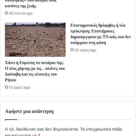
κανόνες της ζωής
36 λεπτά ago
Επιστημονικός θρίαμβος ή νέα
πρόκληση; Επιστήμονες
δημιούργησαν με ΤΝ ιούς που δεν
υπάρχουν στη φύση
20 ώρες ago
Χάνει η Ευρώπη τα ποτάμια της;
Ο νέος χάρτης με τις… αλάνες του
Δούναβη και τις πλατείες του
Ρήνου
15 ώρες ago
Αφήστε μια απάντηση
Η ηλ. διεύθυνση σας δεν δημοσιεύεται.
Τα υποχρεωτικά πεδία
σημειώνονται με
*