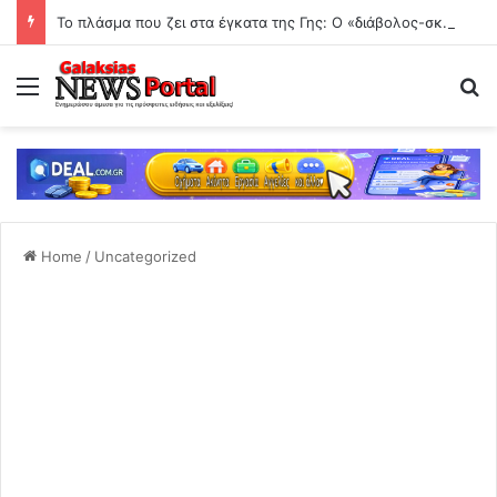
Το πλάσμα που ζει στα έγκατα της Γης: Ο «διάβολος-σκώληκας» που αψηφά τους κανόνες της ζωής
Menu
Se
Home
/
Uncategorized