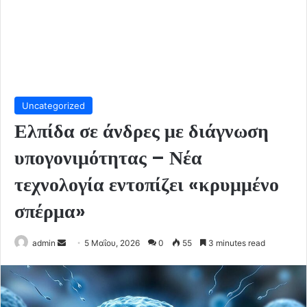
Uncategorized
Ελπίδα σε άνδρες με διάγνωση
υπογονιμότητας – Νέα
τεχνολογία εντοπίζει «κρυμμένο
σπέρμα»
Send
admin
5 Μαΐου, 2026
0
55
3 minutes read
an
email