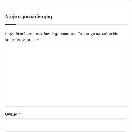
Αφήστε μια απάντηση
Η ηλ. διεύθυνση σας δεν δημοσιεύεται.
Τα υποχρεωτικά πεδία
σημειώνονται με
*
Σ
χ
ό
λ
ι
ο
*
Όνομα
*