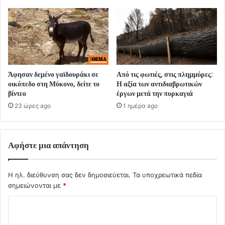
Άφησαν δεμένο γαϊδουράκι σε
Από τις φωτιές, στις πλημμύρες:
οικόπεδο στη Μύκονο, δείτε το
Η αξία των αντιδιαβρωτικών
βίντεο
έργων μετά την πυρκαγιά
23 ώρες ago
1 ημέρα ago
Αφήστε μια απάντηση
Η ηλ. διεύθυνση σας δεν δημοσιεύεται.
Τα υποχρεωτικά πεδία
σημειώνονται με
*
Σ
χ