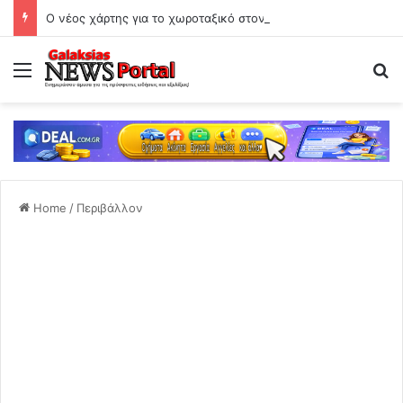
Ο νέος χάρτης για το χωροταξικό στον Τουρισμό: Τι ισχύει για νησιά και βραχυχρόνιες μισθώσεις
Menu
Se
Home
/
Περιβάλλον