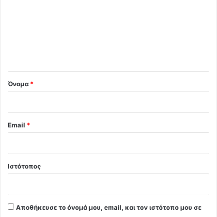
ό
λ
ι
ο
*
Όνομα
*
Email
*
Ιστότοπος
Αποθήκευσε το όνομά μου, email, και τον ιστότοπο μου σε