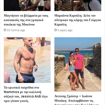
Μαγνήτισε τα βλέμματα με τους
Μαριάννα Κιμούλη: Δείτε τον
κοιλιακούς της στα γραφικά
σύντροφο της κόρης του Γιώργου
σοκάκια της Μυκόνου
Κιμούλη
32 λεπτά ago
2 ώρες ago
Τα ερωτικά παιχνίδια στο
Nammos με την καλλονή
Αντώνης Σρόιτερ – Ιωάννα
σύζυγό του, Jessica Aidi λίγο
Μπούκη: Απολαμβάνουν τις
πριν γίνουν γονείς