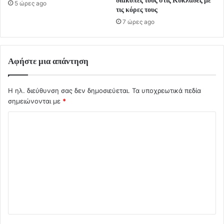
διακοπές τους στις Κυκλάδες με
5 ώρες ago
τις κόρες τους
7 ώρες ago
Αφήστε μια απάντηση
Η ηλ. διεύθυνση σας δεν δημοσιεύεται.
Τα υποχρεωτικά πεδία
σημειώνονται με
*
Σ
χ
ό
λ
ι
ο
*