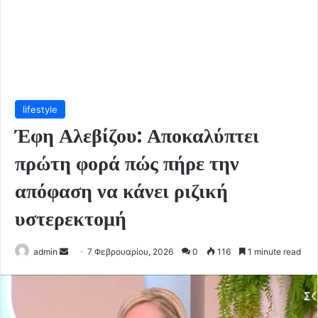
lifestyle
Έφη Αλεβίζου: Αποκαλύπτει
πρώτη φορά πώς πήρε την
απόφαση να κάνει ριζική
υστερεκτομή
Send
admin
7 Φεβρουαρίου, 2026
0
116
1 minute read
an
email