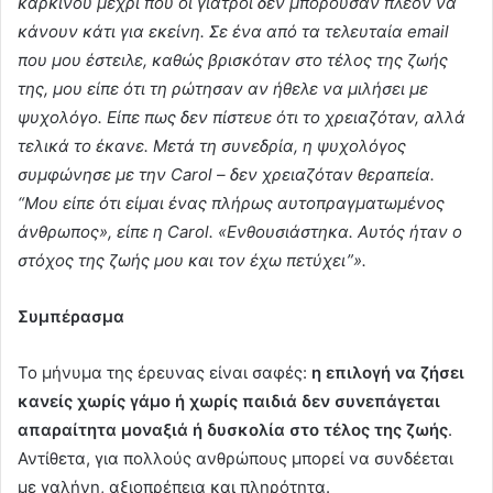
καρκίνου μέχρι που οι γιατροί δεν μπορούσαν πλέον να
κάνουν κάτι για εκείνη. Σε ένα από τα τελευταία email
που μου έστειλε, καθώς βρισκόταν στο τέλος της ζωής
της, μου είπε ότι τη ρώτησαν αν ήθελε να μιλήσει με
ψυχολόγο. Είπε πως δεν πίστευε ότι το χρειαζόταν, αλλά
τελικά το έκανε. Μετά τη συνεδρία, η ψυχολόγος
συμφώνησε με την Carol – δεν χρειαζόταν θεραπεία.
“Μου είπε ότι είμαι ένας πλήρως αυτοπραγματωμένος
άνθρωπος», είπε η Carol. «Ενθουσιάστηκα. Αυτός ήταν ο
στόχος της ζωής μου και τον έχω πετύχει”».
Συμπέρασμα
Το μήνυμα της έρευνας είναι σαφές:
η επιλογή να ζήσει
κανείς χωρίς γάμο ή χωρίς παιδιά δεν συνεπάγεται
απαραίτητα μοναξιά ή δυσκολία στο τέλος της ζωής
.
Αντίθετα, για πολλούς ανθρώπους μπορεί να συνδέεται
με γαλήνη, αξιοπρέπεια και πληρότητα.