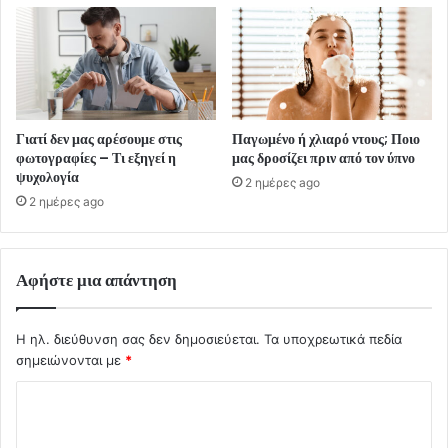
Γιατί δεν μας αρέσουμε στις
Παγωμένο ή χλιαρό ντους; Ποιο
φωτογραφίες – Τι εξηγεί η
μας δροσίζει πριν από τον ύπνο
ψυχολογία
2 ημέρες ago
2 ημέρες ago
Αφήστε μια απάντηση
Η ηλ. διεύθυνση σας δεν δημοσιεύεται.
Τα υποχρεωτικά πεδία
σημειώνονται με
*
Σ
χ