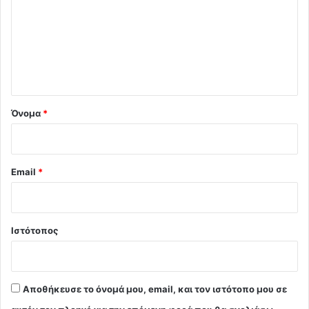
ό
λ
ι
ο
*
Όνομα
*
Email
*
Ιστότοπος
Αποθήκευσε το όνομά μου, email, και τον ιστότοπο μου σε