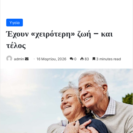
Υγεία
Έχουν «χειρότερη» ζωή – και
τέλος
Send
admin
16 Μαρτίου, 2026
0
83
3 minutes read
an
email