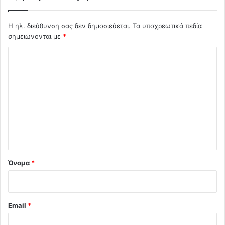
Η ηλ. διεύθυνση σας δεν δημοσιεύεται.
Τα υποχρεωτικά πεδία
σημειώνονται με
*
Σ
χ
ό
λ
ι
ο
*
Όνομα
*
Email
*