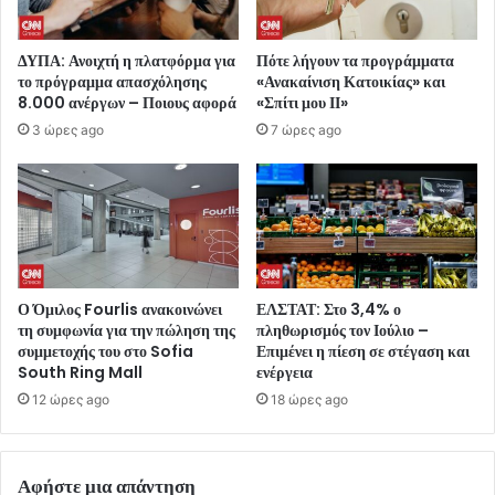
ΔΥΠΑ: Ανοιχτή η πλατφόρμα για
Πότε λήγουν τα προγράμματα
το πρόγραμμα απασχόλησης
«Ανακαίνιση Κατοικίας» και
8.000 ανέργων – Ποιους αφορά
«Σπίτι μου ΙΙ»
3 ώρες ago
7 ώρες ago
Ο Όμιλος Fourlis ανακοινώνει
ΕΛΣΤΑΤ: Στο 3,4% ο
τη συμφωνία για την πώληση της
πληθωρισμός τον Ιούλιο –
συμμετοχής του στο Sofia
Επιμένει η πίεση σε στέγαση και
South Ring Mall
ενέργεια
12 ώρες ago
18 ώρες ago
Αφήστε μια απάντηση