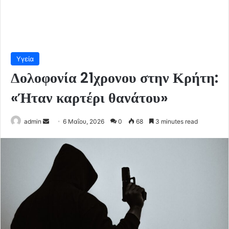
Υγεία
Δολοφονία 21χρονου στην Κρήτη:
«Ήταν καρτέρι θανάτου»
Send
admin
6 Μαΐου, 2026
0
68
3 minutes read
an
email