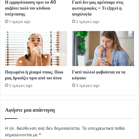
Η εμμηνόπαυση πριν τα 40
Γιατί δεν μας αρέσουμε στις
αυξάνει πολύ τον κίνδυνο
φωτογραφίες – Τι εξηγεί η
υπέρτασης
ψυχολογία
1 ημέρα ago
2 ημέρες ago
Παγωμένο ή χλιαρό ντους; Ποιο
Γιατί πολλοί φοβούνται να τα
μας δροσίζει πριν από τον ύπνο
κόψουν
2 ημέρες ago
3 ημέρες ago
Αφήστε μια απάντηση
Η ηλ. διεύθυνση σας δεν δημοσιεύεται.
Τα υποχρεωτικά πεδία
σημειώνονται με
*