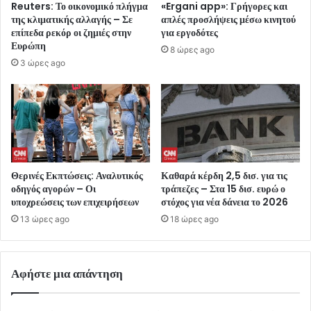
Reuters: Το οικονομικό πλήγμα
«Ergani app»: Γρήγορες και
της κλιματικής αλλαγής – Σε
απλές προσλήψεις μέσω κινητού
επίπεδα ρεκόρ οι ζημιές στην
για εργοδότες
Ευρώπη
8 ώρες ago
3 ώρες ago
Θερινές Εκπτώσεις: Αναλυτικός
Καθαρά κέρδη 2,5 δισ. για τις
οδηγός αγορών – Οι
τράπεζες – Στα 15 δισ. ευρώ ο
υποχρεώσεις των επιχειρήσεων
στόχος για νέα δάνεια το 2026
13 ώρες ago
18 ώρες ago
Αφήστε μια απάντηση