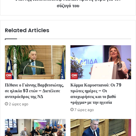
σύζυγό του
Related Articles
Πέθανε ο Γιάννης Βαρβιτσιώτης,
Κόμμα Καρυστιανού: Οι 79
σε ηλικία 93 ετών – Διετέλεσε
πρώτες ημέρες – Οι
αντιπρόεδρος της ΝΔ
αποχωρήσεις και το βαθύ
«ρήγμα» με την ηγεσία
2 ώρες ago
7 ώρες ago