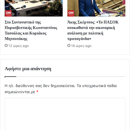
Στο Συντονιστικό της
Άκης Σκέρτσος: «Το ΠΑΣΟΚ
Πυροσβεστικής Κωνσταντίνος
υποκαθιστά την οικονομική
Τασούλας και Κυριάκος
ανάλυση με πολιτική
Μητσοτάκης
προπαγάνδα»
12 ώρες ago
16 ώρες ago
Αφήστε μια απάντηση
Η ηλ. διεύθυνση σας δεν δημοσιεύεται.
Τα υποχρεωτικά πεδία
σημειώνονται με
*
Σ
χ
ό
λ