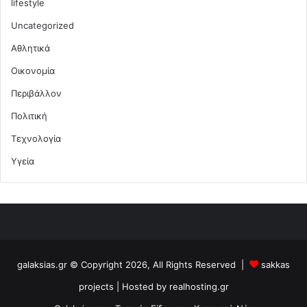
lifestyle
Uncategorized
Αθλητικά
Οικονομία
Περιβάλλον
Πολιτική
Τεχνολογία
Υγεία
galaksias.gr © Copyright 2026, All Rights Reserved |
sakkas
projects
| Hosted by
realhosting.gr