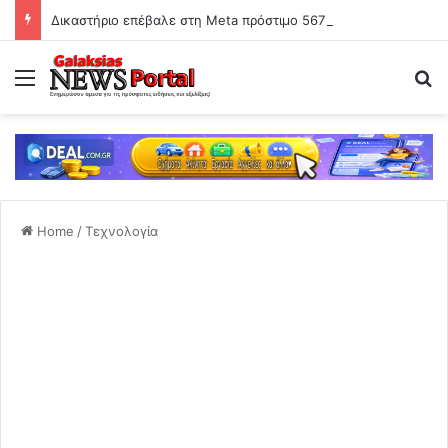
Δικαστήριο επέβαλε στη Meta πρόστιμο 567 εκατ. δολαρίων για βλάβες σε ανήλικους χρήστες -Τη χαρακτήρισε «δημόσια όχληση»
Menu
Se
Home
/
Τεχνολογία