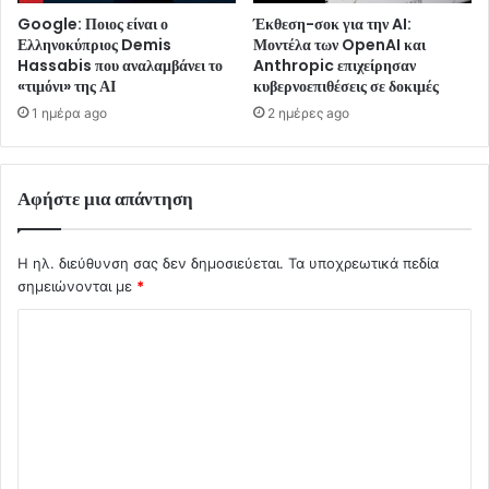
Google: Ποιος είναι ο
Έκθεση-σοκ για την AI:
Ελληνοκύπριος Demis
Μοντέλα των OpenAI και
Hassabis που αναλαμβάνει το
Anthropic επιχείρησαν
«τιμόνι» της ΑΙ
κυβερνοεπιθέσεις σε δοκιμές
1 ημέρα ago
2 ημέρες ago
Αφήστε μια απάντηση
Η ηλ. διεύθυνση σας δεν δημοσιεύεται.
Τα υποχρεωτικά πεδία
σημειώνονται με
*
Σ
χ
ό
λ
ι