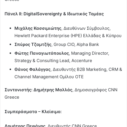
Πάνελ ΙΙ:
Digital
S
overeignty & Ιδιωτικός Τομέας
Μιχάλης Κασσιμιώτης
, Διευθύνων Σύμβουλος,
Hewlett Packard Enterprise (HPE) Ελλάδας & Κύπρου
Σπύρος Τζαμτζής
, Group CIO, Alpha Bank
Φώτης Παναγιωτόπουλος
, Managing Director,
Strategy & Consulting Lead, Accenture
Θάνος Φαλάγγας
, Διευθυντής B2B Marketing, CRM &
Channel Management Ομίλου ΟΤΕ
Συντονιστής: Δημήτρης Μαλλάς
, Δημοσιογράφος CNN
Greece
Συμπεράσματα – Κλείσιμο:
Δημήτρης Πεφάνης
, Διευθυντής CNN Greece