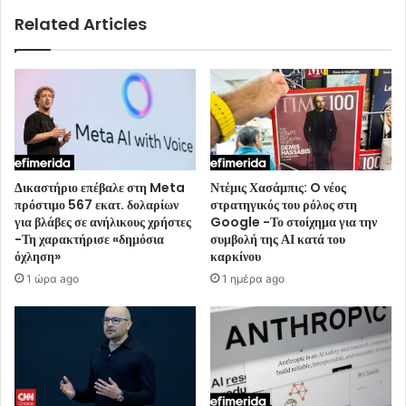
Related Articles
Δικαστήριο επέβαλε στη Meta
Ντέμις Χασάμπις: O νέος
πρόστιμο 567 εκατ. δολαρίων
στρατηγικός του ρόλος στη
για βλάβες σε ανήλικους χρήστες
Google -Το στοίχημα για την
-Τη χαρακτήρισε «δημόσια
συμβολή της ΑΙ κατά του
όχληση»
καρκίνου
1 ώρα ago
1 ημέρα ago