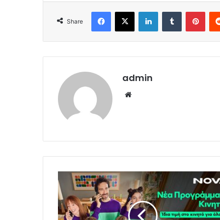
Facebook
X
LinkedIn
Tumblr
Pint
Share
admin
Website