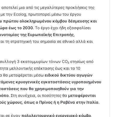
αποτελεί μια από τις μεγαλύτερες προκλήσεις της
 με την Ecolog, πρωτοπορεί μέσω του έργου
ου πρώτου ολοκληρωμένου κόμβου δέσμευσης και
χώρα έως το 2030
. Το έργο έχει ήδη εξασφαλίσει
ινοτομίας της Ευρωπαϊκής Επιτροπής
,
ι τη στρατηγική του σημασία σε εθνικό αλλά και
 συλλογή 3 εκατομμυρίων τόνων CO₂ ετησίως από
ότητα μελλοντικής επέκτασης έως και τα 10
κα θα μεταφέρεται μέσω
ειδικού δικτύου αγωγών
στάμενες κρυογενικές εγκαταστάσεις υγροποιημένου
αστάσεις που θα χρησιμοποιηθούν για την
ρόπο
. Στη συνέχεια, οι ποσότητες θα
μεταφέρονται
ύς χώρους, όπως ο Πρίνος ή η Ραβένα στην Ιταλία
.
ται σε έναν
πολυλειτουργικό ενεργειακό κόμβο
,