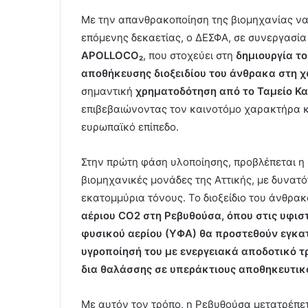
Με την απανθρακοποίηση της βιομηχανίας να 
επόμενης δεκαετίας, ο ΔΕΣΦΑ, σε συνεργασία
APOLLOCO₂
, που στοχεύει στη
δημιουργία τ
αποθήκευσης διοξειδίου του άνθρακα στη 
σημαντική
χρηματοδότηση από το Ταμείο Κα
επιβεβαιώνοντας τον καινοτόμο χαρακτήρα κα
ευρωπαϊκό επίπεδο.
Στην πρώτη φάση υλοποίησης, προβλέπεται η
βιομηχανικές μονάδες της Αττικής, με δυνατ
εκατομμύρια τόνους. Το διοξείδιο του άνθρα
αέριου
CO
2 στη Ρεβυθούσα, όπου στις υφι
φυσικού αερίου (ΥΦΑ) θα προστεθούν εγκατ
υγροποίησή του με ενεργειακά αποδοτικό τ
δια θαλάσσης σε υπεράκτιους αποθηκευτικο
Με αυτόν τον τρόπο, η Ρεβυθούσα μετατρέπε