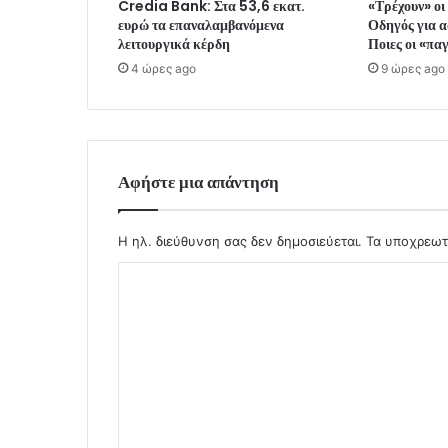
Credia Bank: Στα 53,6 εκατ.
«Τρέχουν» οι
ευρώ τα επαναλαμβανόμενα
Οδηγός για α
λειτουργικά κέρδη
Ποιες οι «πα
4 ώρες ago
9 ώρες ago
Αφήστε μια απάντηση
Η ηλ. διεύθυνση σας δεν δημοσιεύεται.
Τα υποχρεωτ
Σ
χ
ό
λ
ι
ο