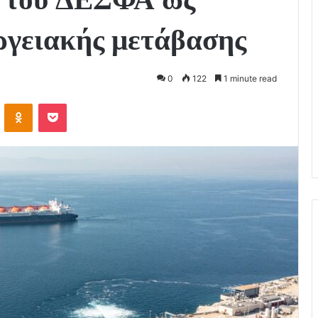
ργειακής μετάβασης
0
122
1 minute read
VKontakte
Odnoklassniki
Pocket