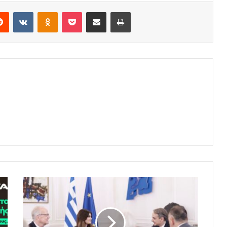
erest
Reddit
VKontakte
Odnoklassniki
Pocket
Share via Email
Print