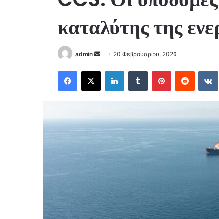
καταλύτης της ενε
Send
admin
20 Φεβρουαρίου, 2026
an
Facebook
X
LinkedIn
Tumblr
Pinterest
Reddit
email