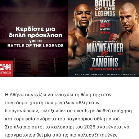
Η Αθήνα συνεχίζει να ενισχύει τη θέση της στον
παγκόσμιο χάρτη των μεγάλων αθλητικών
διοργανώσεων, φιλοξενώντας events με διεθνή απήχηση
και κορυφαία ονόματα του παγκόσμιου αθλητισμού.
Στο πλαίσιο αυτό, το καλοκαίρι του 2026 αναμένεται να
πραγματοποιηθεί μία από τις πιο πολυσυζητημένες