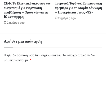
ΣΕΦ: Το Ελεγκτικό ακύρωσε τον
Τουρνουά Τορόντο: Εντυπωσιακή
διαγωνισμό για ενεργειακη
πρεμιέρα για τη Μαρία Σάκκαρη
αναβάθμιση – Ορισε νέο για τις
– Προκρίνεται στους «32»
10 Σεπτέμβρη
2 ημέρες ago
2 ημέρες ago
Αφήστε μια απάντηση
Η ηλ. διεύθυνση σας δεν δημοσιεύεται.
Τα υποχρεωτικά πεδία
σημειώνονται με
*
Σ
χ
ό
λ
ι
ο