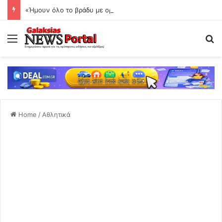
«Ήμουν όλο το βράδυ με ορό, σέρνομαι»
Menu
Se
Home
/
Αθλητικά