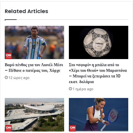
Related Articles
Βαρύ πένθος για τον Λιονέλ Μέσι
Στο «σφυρί» η μπάλα από το
– Πέθανε ο πατέρας του, Χόρχε
«Χέρι του Θεού» του Μαραντόνα
– Μπορεί να ξεπεράσει τα 10
12 ώρες ago
εκατ. δολάρια
1 ημέρα ago