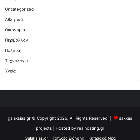
Uncategorized
Αθλητικά
Οικονομία
Περιβάλλον
Πολιτική
Τεχνολογία
Υγεία
galaksias.gr © Copyright 2026, All Rights Reserved |
sakkas
projects
| Hosted by
realhosting.gr
Galaksias.gr
Τοπικές Είδησης
Κυπριακά Νέα