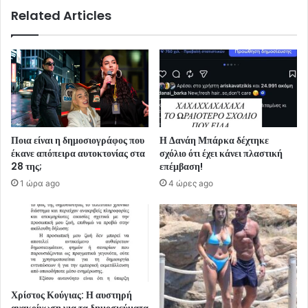
Related Articles
Ποια είναι η δημοσιογράφος που
Η Δανάη Μπάρκα δέχτηκε
έκανε απόπειρα αυτοκτονίας στα
σχόλιο ότι έχει κάνει πλαστική
28 της;
επέμβαση!
1 ώρα ago
4 ώρες ago
Χρίστος Κούγιας: Η αυστηρή
ανακοίνωση για τα δημοσιεύματα