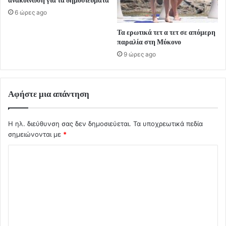
6 ώρες ago
Τα ερωτικά τετ α τετ σε απόμερη
παραλία στη Μύκονο
9 ώρες ago
Αφήστε μια απάντηση
Η ηλ. διεύθυνση σας δεν δημοσιεύεται.
Τα υποχρεωτικά πεδία
σημειώνονται με
*
Σ
χ
ό
λ
ι