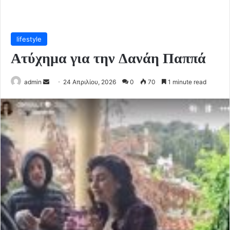
lifestyle
Ατύχημα για την Δανάη Παππά
Send
admin
24 Απριλίου, 2026
0
70
1 minute read
an
email