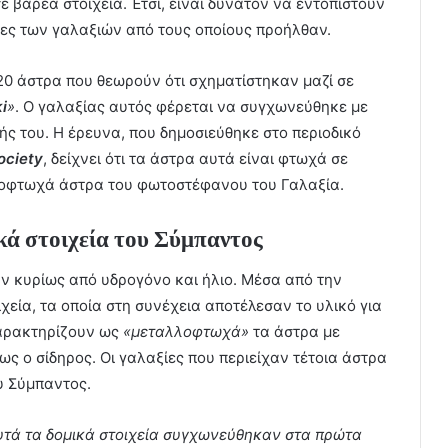
ε βαρέα στοιχεία. Έτσι, είναι δυνατόν να εντοπιστούν
τες των γαλαξιών από τους οποίους προήλθαν.
 άστρα που θεωρούν ότι σχηματίστηκαν μαζί σε
i
»
. Ο γαλαξίας αυτός φέρεται να συγχωνεύθηκε με
ής του. Η έρευνα, που δημοσιεύθηκε στο περιοδικό
ociety
, δείχνει ότι τα άστρα αυτά είναι φτωχά σε
οφτωχά άστρα του φωτοστέφανου του Γαλαξία.
ά στοιχεία του Σύμπαντος
 κυρίως από υδρογόνο και ήλιο. Μέσα από την
εία, τα οποία στη συνέχεια αποτέλεσαν το υλικό για
χαρακτηρίζουν ως
«μεταλλοφτωχά»
τα άστρα με
ως ο σίδηρος. Οι γαλαξίες που περιείχαν τέτοια άστρα
υ Σύμπαντος.
υτά τα δομικά στοιχεία συγχωνεύθηκαν στα πρώτα