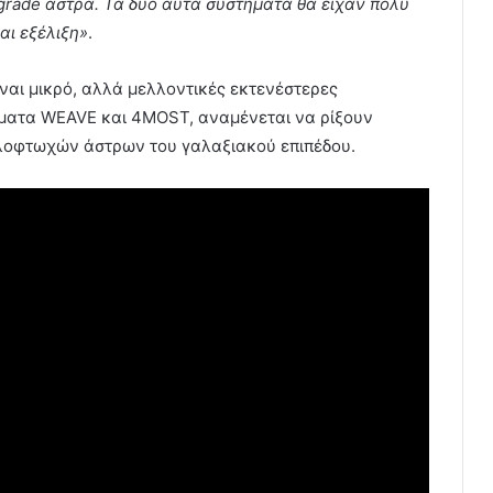
rograde άστρα. Τα δύο αυτά συστήματα θα είχαν πολύ
αι εξέλιξη»
.
ίναι μικρό, αλλά μελλοντικές εκτενέστερες
ματα WEAVE και 4MOST, αναμένεται να ρίξουν
λοφτωχών άστρων του γαλαξιακού επιπέδου.