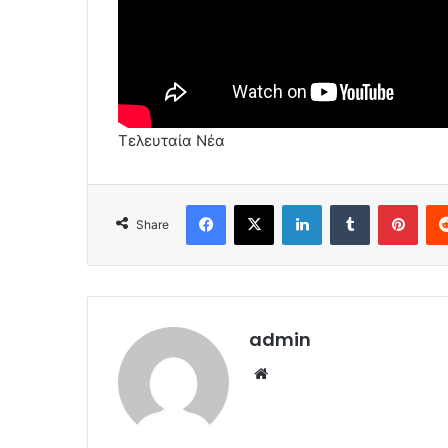
Τελευταία Νέα
Facebook
X
LinkedIn
Tumblr
Pint
Share
admin
Website