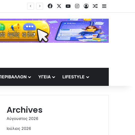
Facebook
X
YouTube
Instagram
Log In
Random Article
Sidebar
«Θαλάσσιοι καύσωνες» οδήγησαν σε ρεκόρ θερμοκρασιών τον Ιούλιο – Στους 33 βαθμούς η Μεσόγειος
ΠΕΡΙΒΆΛΛΟΝ
ΥΓΕΊΑ
LIFESTYLE
Archives
Αύγουστος 2026
Ιούλιος 2026