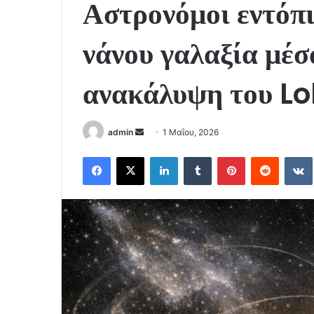
Αστρονόμοι εντόπι
νάνου γαλαξία μέσ
ανακάλυψη του Lo
Send
admin
1 Μαΐου, 2026
an
Facebook
X
LinkedIn
Tumblr
Pinterest
Reddit
email