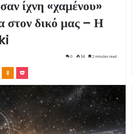
σαν ίχνη «χαμένου»
α στον δικό μας – Η
ki
0
58
2 minutes read
VKontakte
Odnoklassniki
Pocket