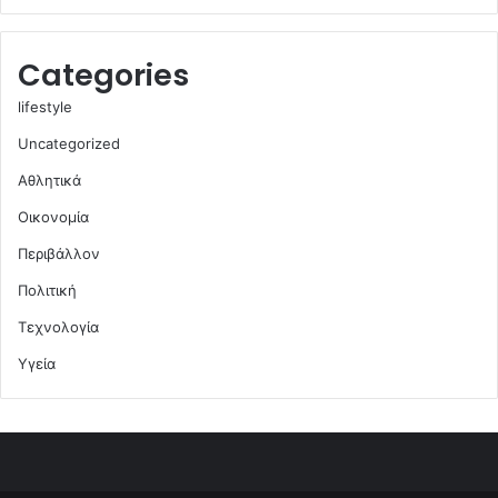
Categories
lifestyle
Uncategorized
Αθλητικά
Οικονομία
Περιβάλλον
Πολιτική
Τεχνολογία
Υγεία