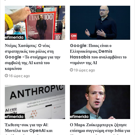
Ντέμις Χασάμπις: O νέος
Google: Ποιος είναι ο
στρατηγικός του ρόλος στη
Ελληνοκύπριος Demis
Google -Το στοίχημα για την
Hassabis που αναλαμβάνει το
συμβολή της ΑΙ κατά του
«τιμόνι» της ΑΙ
καρκίνου
19 ώρες ago
16 ώρες ago
Έκθεση-σοκ για την AI:
Ο Μαρκ Ζούκερμπεργκ ζήτησε
Μοντέλα των OpenAI και
επίσημα συγγνώμη στην Ινδία για