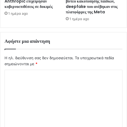
Anthropic επιχείρησαν
βίντεο κακοποίησης παιδιών,
κυβερνοεπιθέσεις σε δοκιμές
deepfake που ανέβηκαν στις
πλατφόρμες της Meta
1 ημέρα ago
1 ημέρα ago
Αφήστε μια απάντηση
Η ηλ. διεύθυνση σας δεν δημοσιεύεται.
Τα υποχρεωτικά πεδία
σημειώνονται με
*
Σ
χ
ό
λ
ι
ο
*