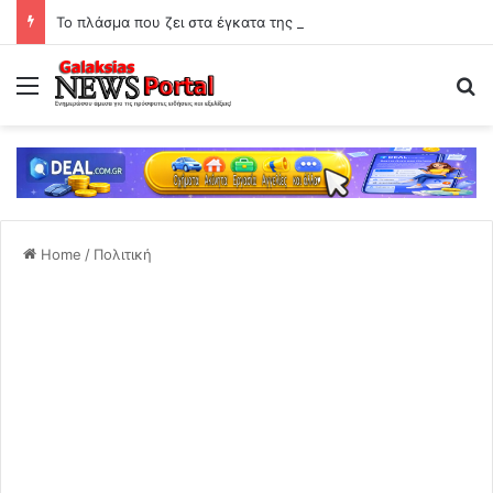
Το πλάσμα που ζει στα έγκατα της Γης: Ο «διάβολος-σκώληκας» που αψηφά τους κανόνες της ζωής
Menu
Se
Home
/
Πολιτική