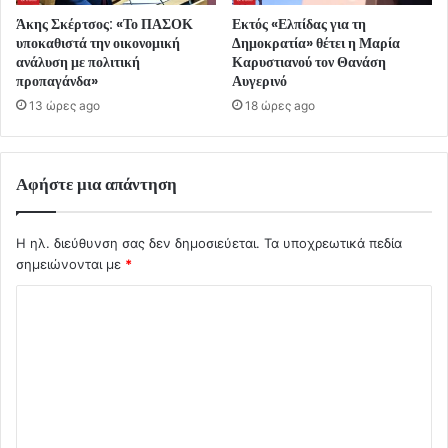
Άκης Σκέρτσος: «Το ΠΑΣΟΚ
Εκτός «Ελπίδας για τη
υποκαθιστά την οικονομική
Δημοκρατία» θέτει η Μαρία
ανάλυση με πολιτική
Καρυστιανού τον Θανάση
προπαγάνδα»
Αυγερινό
13 ώρες ago
18 ώρες ago
Αφήστε μια απάντηση
Η ηλ. διεύθυνση σας δεν δημοσιεύεται.
Τα υποχρεωτικά πεδία
σημειώνονται με
*
Σ
χ
ό
λ
ι