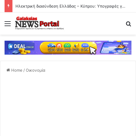
Ηλεκτρική διασύνδεση Ελλάδας – Κύπρου: Υπογραφές για την είσοδο της γαλλικής Meridiam στο έργο
Menu
Se
Home
/
Οικονομία