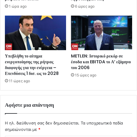
1 ώρα ago
6 ώρες ago
Υπεβλήθη το αίτημα
METLEN: Ιστορικό ρεκόρ σε
ενεργοποίησης της ρήτρας
έσοδα και EBITDA το Α’ εξάμηνο
διαφυγής για την ενέργεια –
του 2006
Επενδύσεις 1 δισ. ως το 2028
15 ώρες ago
11 ώρες ago
Αφήστε μια απάντηση
Η ηλ. διεύθυνση σας δεν δημοσιεύεται.
Τα υποχρεωτικά πεδία
σημειώνονται με
*