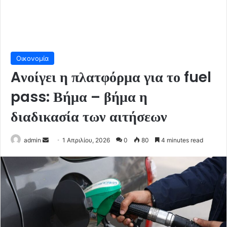
Οικονομία
Aνοίγει η πλατφόρμα για το fuel
pass: Βήμα – βήμα η
διαδικασία των αιτήσεων
Send
admin
1 Απριλίου, 2026
0
80
4 minutes read
an
email