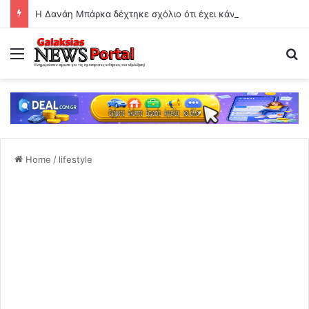
Η Δανάη Μπάρκα δέχτηκε σχόλιο ότι έχει κάνει πλαστική επέμβαση!
Menu
Se
Home
/
lifestyle