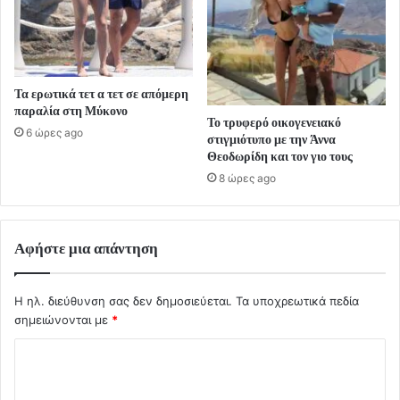
Τα ερωτικά τετ α τετ σε απόμερη
παραλία στη Μύκονο
Το τρυφερό οικογενειακό
6 ώρες ago
στιγμιότυπο με την Άννα
Θεοδωρίδη και τον γιο τους
8 ώρες ago
Αφήστε μια απάντηση
Η ηλ. διεύθυνση σας δεν δημοσιεύεται.
Τα υποχρεωτικά πεδία
σημειώνονται με
*
Σ
χ