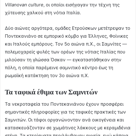
Villanovan culture
, οι οποίοι εισήγαγαν την τέχνη της
χύτευσης χαλκού στη νότια Ιταλία.
Δύο αιώνες αργότερα, ομάδες Ετρούσκων μετέτρεψαν το
Ποντεκανιάνο σε εμπορικό κόμβο για Έλληνες, Φοίνικες
και Ιταλούς εμπόρους. Τον 5ο αιώνα π.Χ., οι Σαμνίτες —
πολεμοχαρείς φυλές των ορέων της νότιας Ιταλίας που
μιλούσαν τη γλώσσα Όσκαν — εγκαταστάθηκαν στην
πόλη, η οποία παρέμεινε σαμνιτικό κέντρο έως τη
ρωμαϊκή κατάκτηση τον 3ο αιώνα π.Χ.
Τα ταφικά έθιμα των Σαμνιτών
Τα νεκροταφεία του Ποντεκανιάνου έχουν προσφέρει
σημαντικές πληροφορίες για τις ταφικές πρακτικές των
Σαμνιτών. Οι τάφοι οργανώνονταν ανά οικογένεια και
κατασκευάζονταν σε χωμάτινες λάκκους με κεραμιδένια
στέγη. Τα κτερίσματα περιλάμβαναν αγγεία, ενώ κάποια