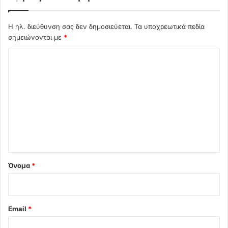
Η ηλ. διεύθυνση σας δεν δημοσιεύεται.
Τα υποχρεωτικά πεδία
σημειώνονται με
*
Σ
χ
ό
λ
ι
ο
*
Όνομα
*
Email
*