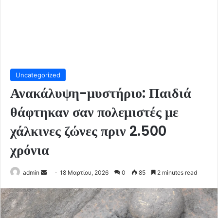
Uncategorized
Ανακάλυψη-μυστήριο: Παιδιά
θάφτηκαν σαν πολεμιστές με
χάλκινες ζώνες πριν 2.500
χρόνια
Send
admin
18 Μαρτίου, 2026
0
85
2 minutes read
an
email