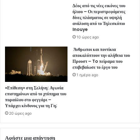
Δέος από τις νέες εικόνες του
ήλιου – Οι περιστρεφόμενες
δίνες πλάσματος σε υψηλή
ανάλυση από το Τηλεσκόπιο
Inouye
10 ώρες ago
Άνθρωποι και ποντίκια
αποκαλύπτουν την αλήθεια του
Προυστ – To πείραμα που
επιβεβαίωσε το έργο του
1 ημέρα ago
«Επίθεση» στη Σελήνη: Αγωνία
επιστημόνων από το χτύπημα του
πυραύλου στο φεγγάρι –
Υπάρχει κίνδυνος για τη Γη;
20 ώρες ago
Αφήστε μια απάντηση