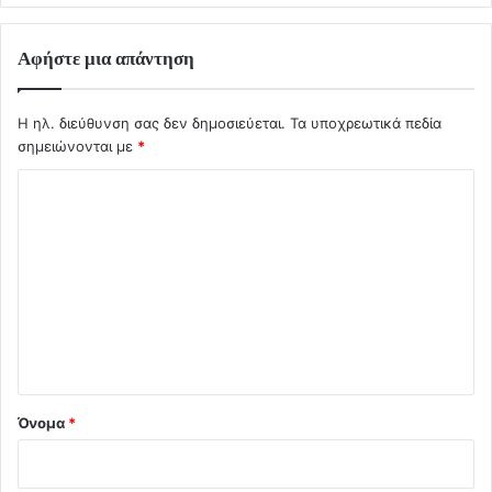
Αφήστε μια απάντηση
Η ηλ. διεύθυνση σας δεν δημοσιεύεται.
Τα υποχρεωτικά πεδία
σημειώνονται με
*
Σ
χ
ό
λ
ι
ο
*
Όνομα
*