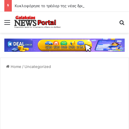
Κυκλοφόρησε το τρέιλερ της νέας δραματικής σειράς του Mega
Menu
Se
Home
/
Uncategorized