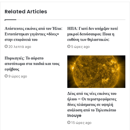
Related Articles
Απίστευτες εικόνες από τον Ήλιο:
ΗΠΑ: Γιατί δεν υπήρξαν ποτέ
Εντοπίστηκαν γιγάντιες «δίνες»
μικροί δεινόσαυροι; Ποια η
στην επιφάνειά του
ευθύνη των θηλαστικών;
20 λεπτά ago
5 ώρες ago
Πυρκαγιές: Το αόρατο
αποτύπωμα στα παιδιά και τους
εφήβους
9 ώρες ago
Δέος από τις νέες εικόνες του
ήλιου – Οι περιστρεφόμενες
δίνες πλάσματος σε υψηλή
ανάλυση από το Τηλεσκόπιο
Inouye
15 ώρες ago