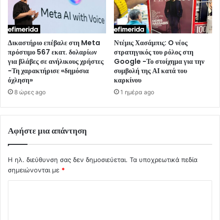
Δικαστήριο επέβαλε στη Meta
Ντέμις Χασάμπις: O νέος
πρόστιμο 567 εκατ. δολαρίων
στρατηγικός του ρόλος στη
για βλάβες σε ανήλικους χρήστες
Google -Το στοίχημα για την
-Τη χαρακτήρισε «δημόσια
συμβολή της ΑΙ κατά του
όχληση»
καρκίνου
8 ώρες ago
1 ημέρα ago
Αφήστε μια απάντηση
Η ηλ. διεύθυνση σας δεν δημοσιεύεται.
Τα υποχρεωτικά πεδία
σημειώνονται με
*
Σ
χ
ό