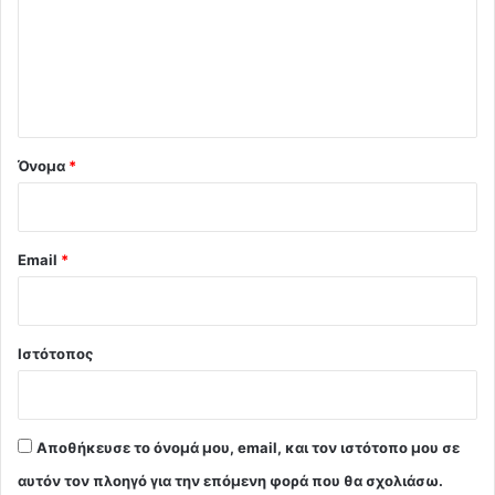
λ
ι
ο
*
Όνομα
*
Email
*
Ιστότοπος
Αποθήκευσε το όνομά μου, email, και τον ιστότοπο μου σε
αυτόν τον πλοηγό για την επόμενη φορά που θα σχολιάσω.