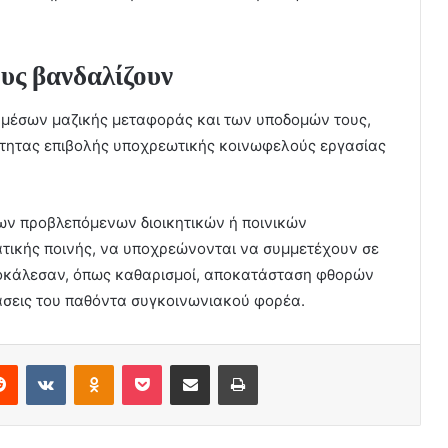
υς βανδαλίζουν
ν μέσων μαζικής μεταφοράς και των υποδομών τους,
τότητας επιβολής υποχρεωτικής κοινωφελούς εργασίας
 των προβλεπόμενων διοικητικών ή ποινικών
ματικής ποινής, να υποχρεώνονται να συμμετέχουν σε
οκάλεσαν, όπως καθαρισμοί, αποκατάσταση φθορών
άσεις του παθόντα συγκοινωνιακού φορέα.
erest
Reddit
VKontakte
Odnoklassniki
Pocket
Share via Email
Print