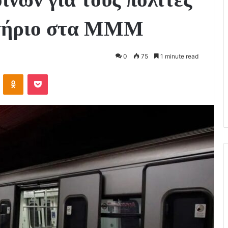
σιτήριο στα ΜΜΜ
0
75
1 minute read
VKontakte
Odnoklassniki
Pocket