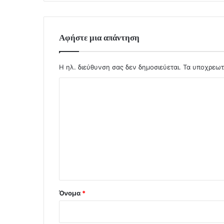
Αφήστε μια απάντηση
Η ηλ. διεύθυνση σας δεν δημοσιεύεται.
Τα υποχρεωτ
Σ
χ
ό
λ
ι
ο
*
Όνομα
*