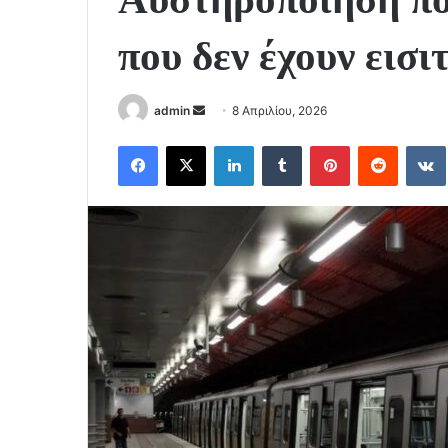
που δεν έχουν ει
Send
admin
8 Απριλίου, 2026
an
Facebook
X
LinkedIn
Tumblr
Pinterest
Reddit
email